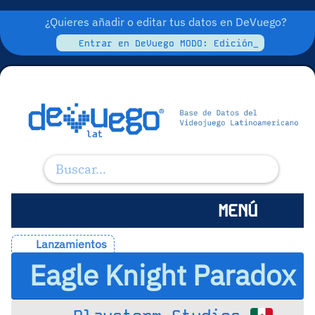
¿Quieres añadir o editar tus datos en DeVuego?
Entrar en DeVuego MODO: Edición_
MENÚ
Lanzamientos
Eagle Knight Paradox