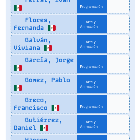
Ferrat, Iván
Programación
Flores,
Arte y
Fernanda
Animación
Galván,
Arte y
Viviana
Animación
García, Jorge
Programación
Gómez, Pablo
Arte y
Animación
Greco,
Francisco
Programación
Gutiérrez,
Arte y
Daniel
Animación