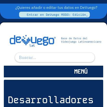
¿Quieres añadir o editar tus datos en DeVuego?
Entrar en DeVuego MODO: Edición_
MENÚ
Desarrolladores