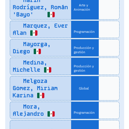
Marín
Arte y
Rodríguez, Román
Animación
'Bayo'
Marquez, Ever
Alan
Programación
Mayorga,
Producción y
Diego
gestión
Medina,
Producción y
Michelle
gestión
Melgoza
Gómez, Miriam
Global
Karina
Mora,
Alejandro
Programación