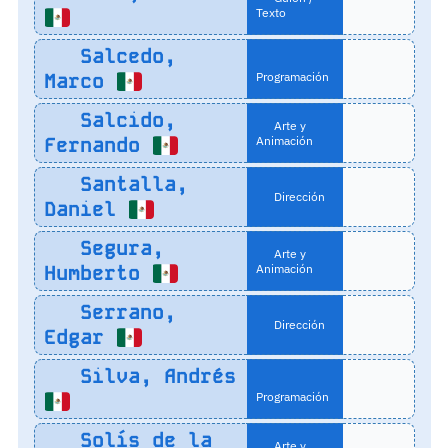
Texto
Salcedo,
Marco
Programación
Salcido,
Arte y
Fernando
Animación
Santalla,
Dirección
Daniel
Segura,
Arte y
Humberto
Animación
Serrano,
Dirección
Edgar
Silva, Andrés
Programación
Solís de la
Arte y