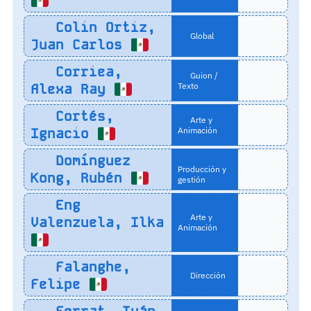
Colin Ortiz,
Global
Juan Carlos
Corriea,
Guion /
Alexa Ray
Texto
Cortés,
Arte y
Ignacio
Animación
Domínguez
Producción y
Kong, Rubén
gestión
Eng
Arte y
Valenzuela, Ilka
Animación
Falanghe,
Dirección
Felipe