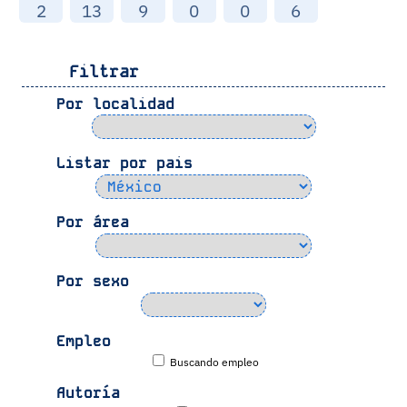
2
13
9
0
0
6
Filtrar
Por localidad
Listar por pais
Por área
Por sexo
Empleo
Buscando empleo
Autoría