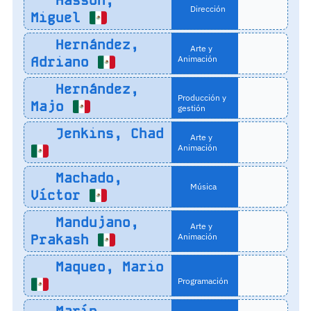
Hasson,
Dirección
Miguel
Hernández,
Arte y
Adriano
Animación
Hernández,
Producción y
Majo
gestión
Jenkins, Chad
Arte y
Animación
Machado,
Música
Víctor
Mandujano,
Arte y
Prakash
Animación
Maqueo, Mario
Programación