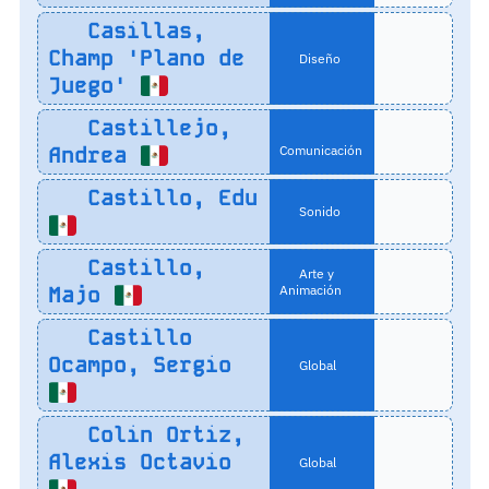
Casillas,
Champ 'Plano de
Diseño
Juego'
Castillejo,
Andrea
Comunicación
Castillo, Edu
Sonido
Castillo,
Arte y
Majo
Animación
Castillo
Ocampo, Sergio
Global
Colin Ortiz,
Alexis Octavio
Global