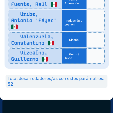
Fuente, Raúl
Animación
Uribe,
Antonio 'Fáyer'
Producción y
gestión
Valenzuela,
Diseño
Constantino
Vizcaíno,
Guion /
Guillermo
Texto
Total desarrolladores/as con estos parámetros:
52