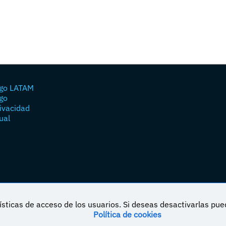
go LATAM
go
rivacidad
ual
sticas de acceso de los usuarios. Si deseas desactivarlas pu
Política de cookies
á bajo una licencia de Creative Commons Reconocimiento-NoComercial-CompartirIgual 4.0