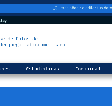
¿Quieres añadir o editar tus da
log
ises
Estadísticas
Comunidad