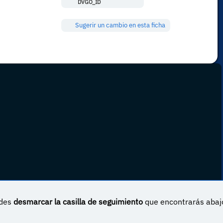
DVGO_ID
Sugerir un cambio en esta ficha
edes
desmarcar la casilla de seguimiento
que encontrarás abaj
 Internacional