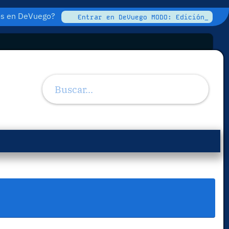
tos en DeVuego?
Entrar en DeVuego MODO: Edición_