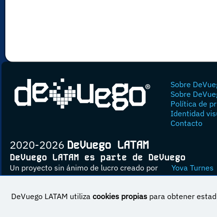
Sobre DeVue
Sobre DeVue
Política de p
Identidad vis
Contacto
2020-2026
DeVuego LATAM
DeVuego LATAM es parte de DeVuego
Un proyecto sin ánimo de lucro creado por
Yova Turnes
DeVuego LATAM utiliza
cookies propias
para obtener estadí
Esta obra est