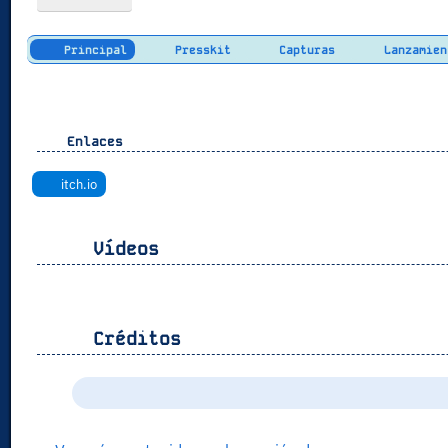
Principal
Presskit
Capturas
Lanzamien
Enlaces
itch.io
Vídeos
Créditos