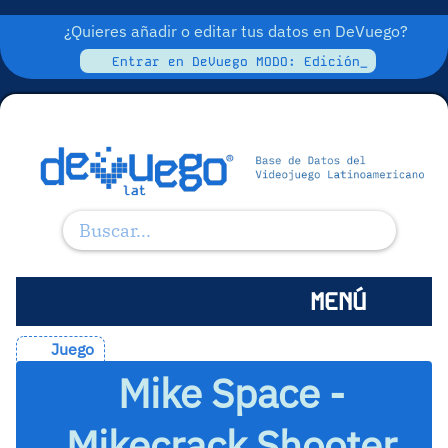
¿Quieres añadir o editar tus datos en DeVuego?
Entrar en DeVuego MODO: Edición_
MENÚ
Juego
Mike Space -
Mikecrack Shooter