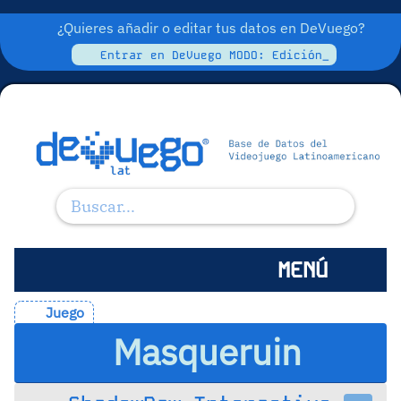
¿Quieres añadir o editar tus datos en DeVuego?
Entrar en DeVuego MODO: Edición_
MENÚ
Juego
Masqueruin