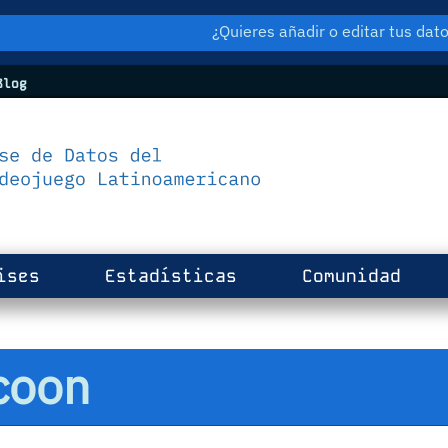
¿Quieres añadir o editar tus da
log
ises
Estadísticas
Comunidad
coon