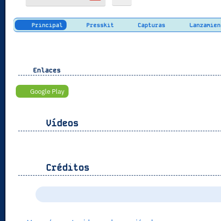
Principal
Presskit
Capturas
Lanzamien
Enlaces
Google Play
Vídeos
Créditos