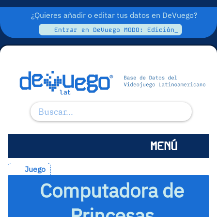
¿Quieres añadir o editar tus datos en DeVuego?
Entrar en DeVuego MODO: Edición_
MENÚ
Juego
Computadora de
Princesas