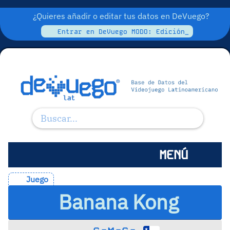
¿Quieres añadir o editar tus datos en DeVuego?
Entrar en DeVuego MODO: Edición_
MENÚ
Juego
Banana Kong