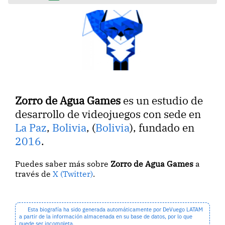
Zorro de Agua Games
es un estudio de
desarrollo de videojuegos con sede en
La Paz
,
Bolivia
, (
Bolivia
), fundado en
2016
.
Puedes saber más sobre
Zorro de Agua Games
a
través de
X (Twitter)
.
Esta biografía ha sido generada automáticamente por DeVuego LATAM
a partir de la información almacenada en su base de datos, por lo que
puede ser incompleta.