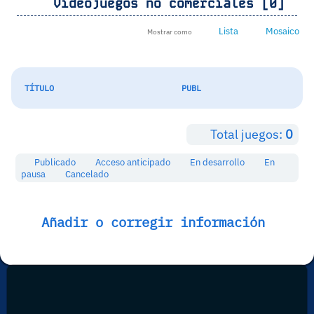
Videojuegos no comerciales [0]
Lista
Mosaico
Mostrar como
TÍTULO
PUBL
Total juegos:
0
Publicado
Acceso anticipado
En desarrollo
En
pausa
Cancelado
Añadir o corregir información