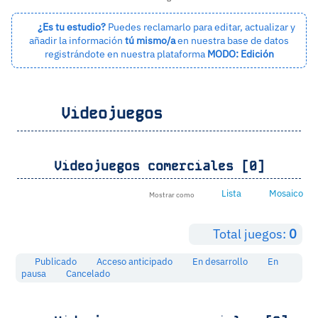
¿Es tu estudio?
Puedes reclamarlo para editar, actualizar y
añadir la información
tú mismo/a
en nuestra base de datos
registrándote en nuestra plataforma
MODO: Edición
Videojuegos
Videojuegos comerciales [0]
Lista
Mosaico
Mostrar como
Total juegos:
0
Publicado
Acceso anticipado
En desarrollo
En
pausa
Cancelado