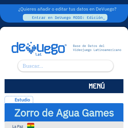
¿Quieres añadir o editar tus datos en DeVuego?
Entrar en DeVuego MODO: Edición_
MENÚ
Estudio
Zorro de Agua Games
La Paz