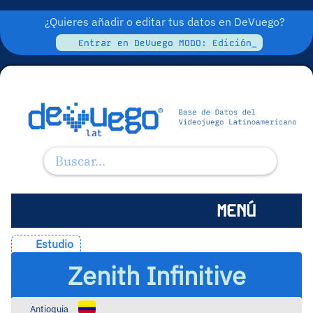
¿Quieres añadir o editar tus datos en DeVuego?
Entrar en DeVuego MODO: Edición_
MENÚ
Estudio
Zenith Infinitive
Antioquia