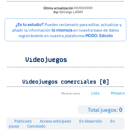
Última actualización
00/00/0000
Por
DeVuego LATAM
¿Es tu estudio?
Puedes reclamarlo para editar, actualizar y
añadir la información
tú mismo/a
en nuestra base de datos
registrándote en nuestra plataforma
MODO: Edición
Videojuegos
Videojuegos comerciales [0]
Lista
Mosaico
Mostrar como
Total juegos:
0
Publicado
Acceso anticipado
En desarrollo
En
pausa
Cancelado