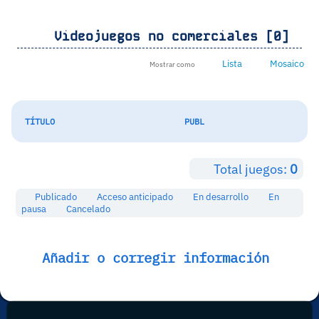
Videojuegos no comerciales [0]
Lista
Mosaico
Mostrar como
TÍTULO
PUBL
Total juegos:
0
Publicado
Acceso anticipado
En desarrollo
En
pausa
Cancelado
Añadir o corregir información