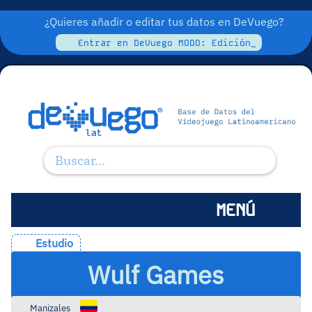
¿Quieres añadir o editar tus datos en DeVuego?
Entrar en DeVuego MODO: Edición_
MENÚ
Estudio
Wulf Games
Manizales