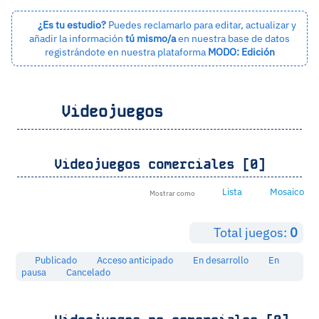
¿Es tu estudio?
Puedes reclamarlo para editar, actualizar y
añadir la información
tú mismo/a
en nuestra base de datos
registrándote en nuestra plataforma
MODO: Edición
Videojuegos
Videojuegos comerciales [0]
Lista
Mosaico
Mostrar como
Total juegos:
0
Publicado
Acceso anticipado
En desarrollo
En
pausa
Cancelado