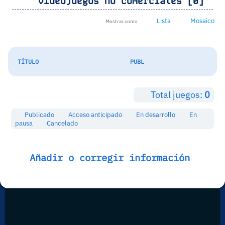
Videojuegos no comerciales [0]
Lista
Mosaico
Mostrar como
TÍTULO
PUBL
Total juegos:
0
Publicado
Acceso anticipado
En desarrollo
En
pausa
Cancelado
Añadir o corregir información