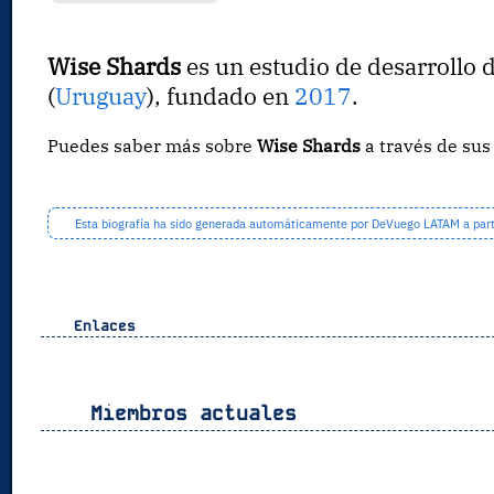
Wise Shards
es un estudio de desarrollo 
(
Uruguay
), fundado en
2017
.
Puedes saber más sobre
Wise Shards
a través de sus
Esta biografía ha sido generada automáticamente por DeVuego LATAM a partir
Enlaces
Miembros actuales