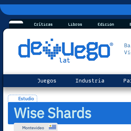
Críticas
Libros
Edición
B
Juegos
Industria
Pa
Estudio
Wise Shards
Montevideo