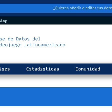
¿Quieres añadir o editar tus da
log
ises
Estadísticas
Comunidad