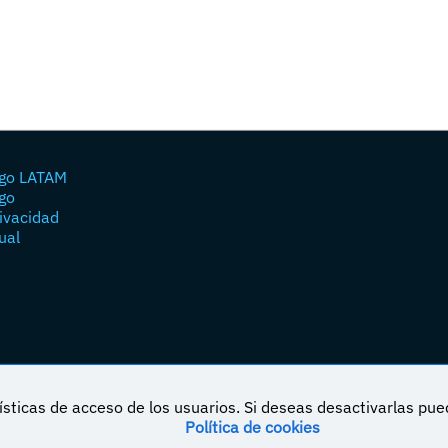
go LATAM
go
rivacidad
ual
sticas de acceso de los usuarios. Si deseas desactivarlas pu
Política de cookies
á bajo una licencia de Creative Commons Reconocimiento-NoComercial-CompartirIgual 4.0