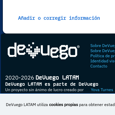
Añadir o corregir información
Sobre DeVue
Sobre DeVue
Política de p
Identidad vis
Contacto
2020-2026
DeVuego LATAM
DeVuego LATAM es parte de DeVuego
Un proyecto sin ánimo de lucro creado por
Yova Turnes
DeVuego LATAM utiliza
cookies propias
para obtener estadí
Esta obra est