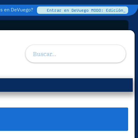
tos en DeVuego?
Entrar en DeVuego MODO: Edición_