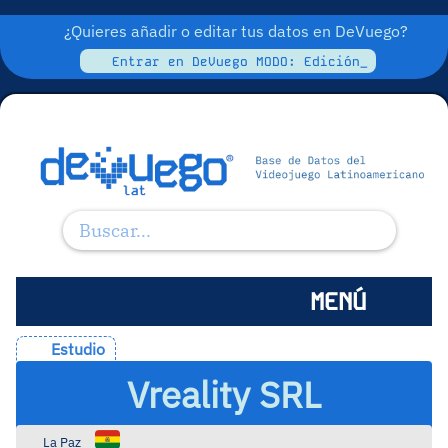
¿Quieres añadir o editar tus datos en DeVuego?
Entrar en DeVuego MODO: Edición_
MENÚ
Estudio
Vreality SRL
La Paz