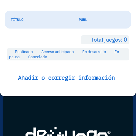
TÍTULO
PUBL
Total juegos:
0
Publicado
Acceso anticipado
En desarrollo
En
pausa
Cancelado
Añadir o corregir información