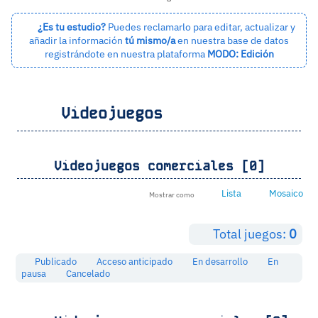
¿Es tu estudio?
Puedes reclamarlo para editar, actualizar y
añadir la información
tú mismo/a
en nuestra base de datos
registrándote en nuestra plataforma
MODO: Edición
Videojuegos
Videojuegos comerciales [0]
Lista
Mosaico
Mostrar como
Total juegos:
0
Publicado
Acceso anticipado
En desarrollo
En
pausa
Cancelado