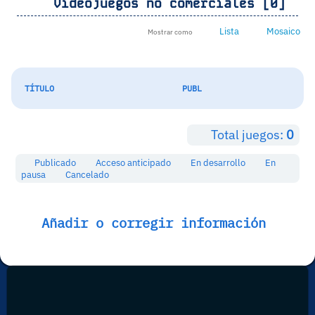
Videojuegos no comerciales [0]
Lista
Mosaico
Mostrar como
TÍTULO
PUBL
Total juegos:
0
Publicado
Acceso anticipado
En desarrollo
En
pausa
Cancelado
Añadir o corregir información