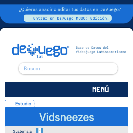
¿Quieres añadir o editar tus datos en DeVuego?
Entrar en DeVuego MODO: Edición_
MENÚ
Estudio
Vidsneezes
Guatemala