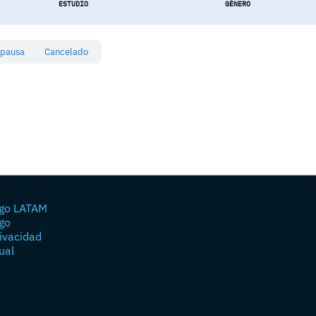
ESTUDIO
GÉNERO
 pausa
Cancelado
go LATAM
go
rivacidad
ual