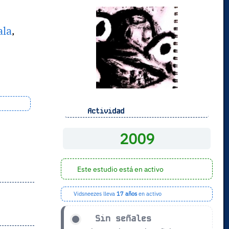
la
,
Actividad
2009
Este estudio está en activo
Vidsneezes lleva
17 años
en activo
Sin señales