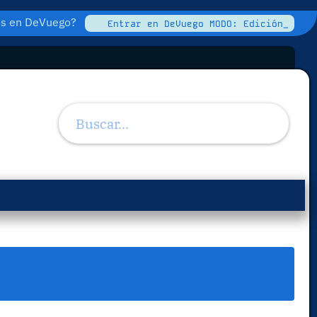
tos en DeVuego?
Entrar en DeVuego MODO: Edición_