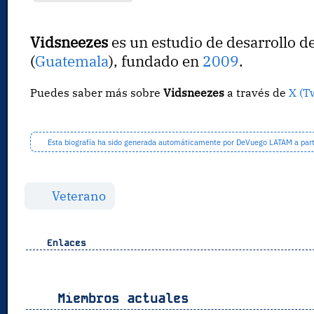
Vidsneezes
es un estudio de desarrollo d
(
Guatemala
), fundado en
2009
.
Puedes saber más sobre
Vidsneezes
a través de
X (T
Esta biografía ha sido generada automáticamente por DeVuego LATAM a partir
Veterano
Enlaces
Miembros actuales