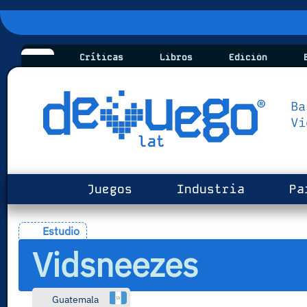
Críticas
Libros
Edición
B
Juegos
Industria
Pa
Estudio
Vidsneezes
Guatemala