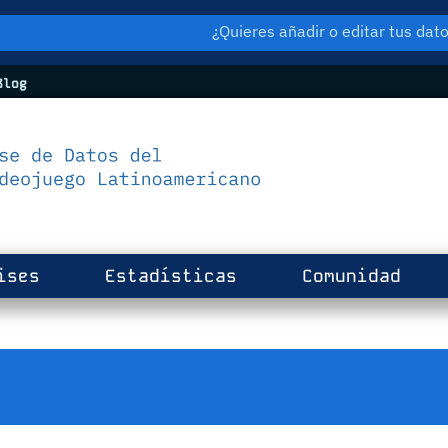
¿Quieres añadir o editar tus da
log
ises
Estadísticas
Comunidad