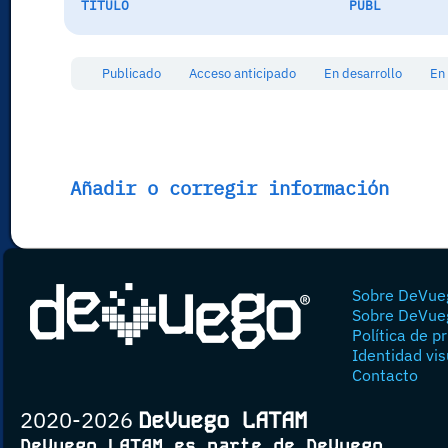
TÍTULO
PUBL
Publicado
Acceso anticipado
En desarrollo
En
Añadir o corregir información
Sobre DeVue
Sobre DeVue
Política de p
Identidad vis
Contacto
2020-2026
DeVuego LATAM
DeVuego LATAM es parte de DeVuego