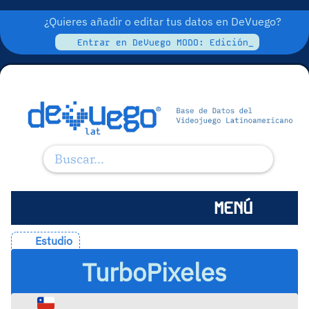
¿Quieres añadir o editar tus datos en DeVuego?
Entrar en DeVuego MODO: Edición_
MENÚ
Estudio
TurboPixeles