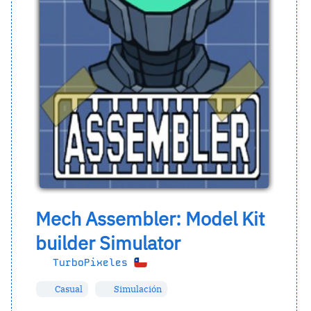
Mech Assembler: Model Kit
builder Simulator
TurboPixeles
Casual
Simulación