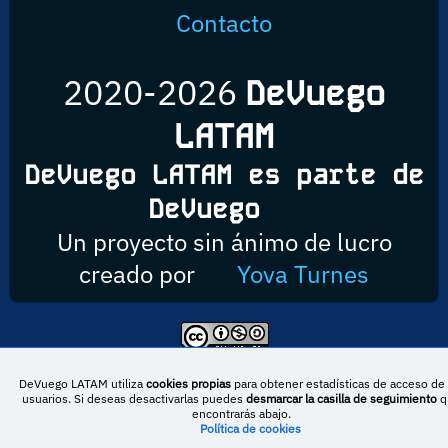
Contacto
2020-2026
DeVuego
LATAM
DeVuego LATAM es parte de
DeVuego
Un proyecto sin ánimo de lucro
creado por
Yova Turnes
Esta obra está bajo una licencia de Creative Commons Reconocimiento-
NoComercial-CompartirIgual 4.0 Internacional
DeVuego LATAM utiliza
cookies propias
para obtener estadísticas de acceso de 
usuarios. Si deseas desactivarlas puedes
desmarcar la casilla de seguimiento
q
encontrarás abajo.
Política de cookies
DeVuego España
DeVuego LATAM