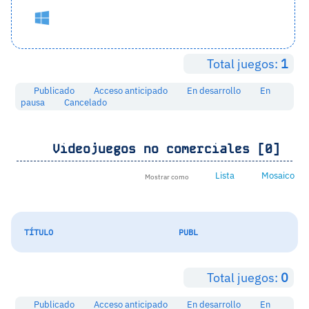
Total juegos:
1
Publicado
Acceso anticipado
En desarrollo
En
pausa
Cancelado
Videojuegos no comerciales [0]
Lista
Mosaico
Mostrar como
TÍTULO
PUBL
Total juegos:
0
Publicado
Acceso anticipado
En desarrollo
En