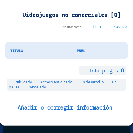
Videojuegos no comerciales [0]
Lista
Mosaico
Mostrar como
TÍTULO
PUBL
Total juegos:
0
Publicado
Acceso anticipado
En desarrollo
En
pausa
Cancelado
Añadir o corregir información