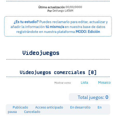
Última actualización
00/00/0000
Por
DeVuego LATAM
¿Es tu estudio?
Puedes reclamarlo para editar, actualizar y
añadir la información
tú mismo/a
en nuestra base de datos
registrándote en nuestra plataforma
MODO: Edición
Videojuegos
Videojuegos comerciales [0]
Lista
Mosaico
Mostrar como
Total juegos:
0
Publicado
Acceso anticipado
En desarrollo
En
pausa
Cancelado