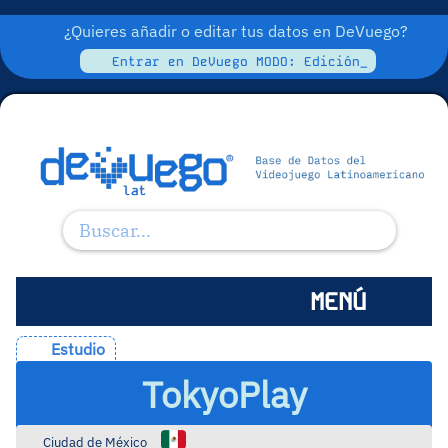
¿Quieres añadir o editar tus datos en DeVuego?
Entrar en DeVuego MODO: Edición_
MENÚ
Estudio
TokyoPlay
Ciudad de México