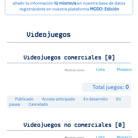
añadir la información
tú mismo/a
en nuestra base de datos
registrándote en nuestra plataforma
MODO: Edición
Videojuegos
Videojuegos comerciales [0]
Lista
Mosaico
Mostrar como
Total juegos:
0
Publicado
Acceso anticipado
En desarrollo
En
pausa
Cancelado
Videojuegos no comerciales [0]
Lista
Mosaico
Mostrar como