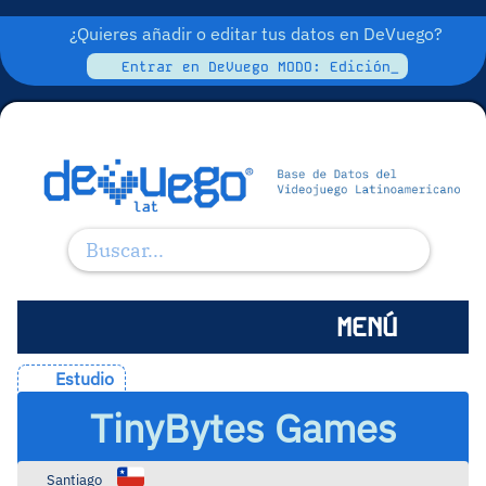
¿Quieres añadir o editar tus datos en DeVuego?
Entrar en DeVuego MODO: Edición_
MENÚ
Estudio
TinyBytes Games
Santiago