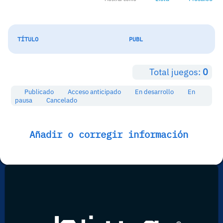
TÍTULO
PUBL
Total juegos:
0
Publicado
Acceso anticipado
En desarrollo
En
pausa
Cancelado
Añadir o corregir información