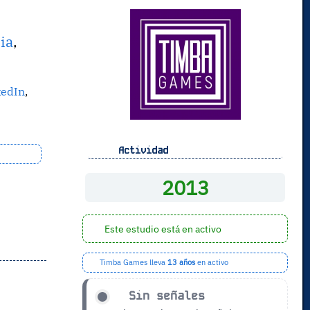
ia
,
kedIn
,
Actividad
2013
Este estudio está en activo
Timba Games lleva
13 años
en activo
Sin señales