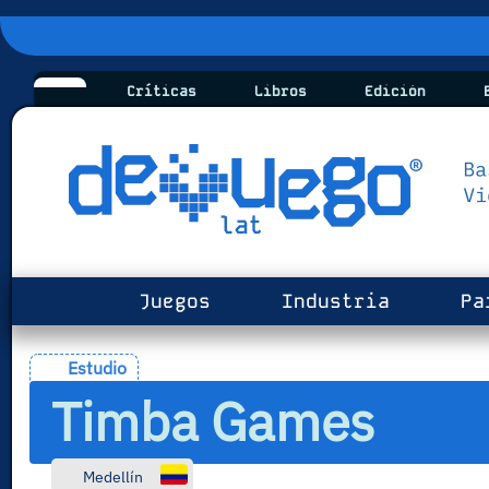
Críticas
Libros
Edición
B
Juegos
Industria
Pa
Estudio
Timba Games
Medellín