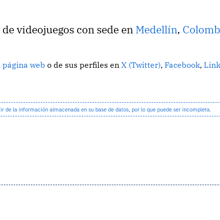
o de videojuegos con sede en
Medellín
,
Colomb
u página web
o de sus perfiles en
X (Twitter)
,
Facebook
,
Lin
 de la información almacenada en su base de datos, por lo que puede ser incompleta.