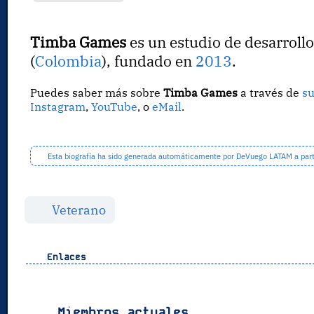
Timba Games
es un estudio de desarroll
(
Colombia
), fundado en
2013
.
Puedes saber más sobre
Timba Games
a través de
s
Instagram
,
YouTube
, o
eMail
.
Esta biografía ha sido generada automáticamente por DeVuego LATAM a partir
Veterano
Enlaces
Miembros actuales