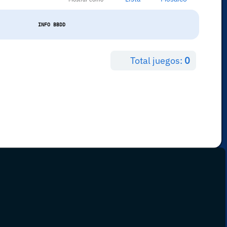
INFO BBDD
Total juegos:
0