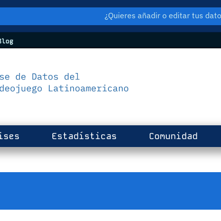
¿Quieres añadir o editar tus da
log
ises
Estadísticas
Comunidad