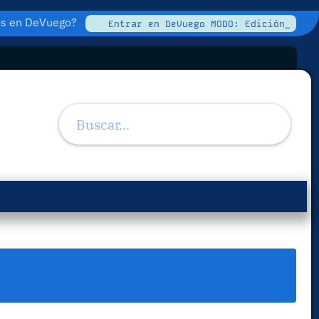
tos en DeVuego?
Entrar en DeVuego MODO: Edición_