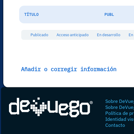
TÍTULO
PUBL
Publicado
Acceso anticipado
En desarrollo
En
Añadir o corregir información
Sobre DeVue
Sobre DeVue
Política de p
Identidad vis
Contacto