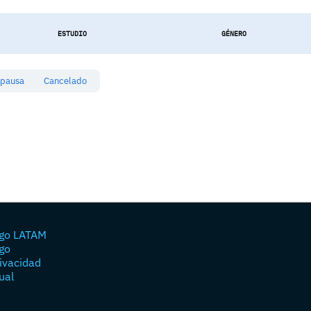
ESTUDIO
GÉNERO
 pausa
Cancelado
go LATAM
go
rivacidad
ual