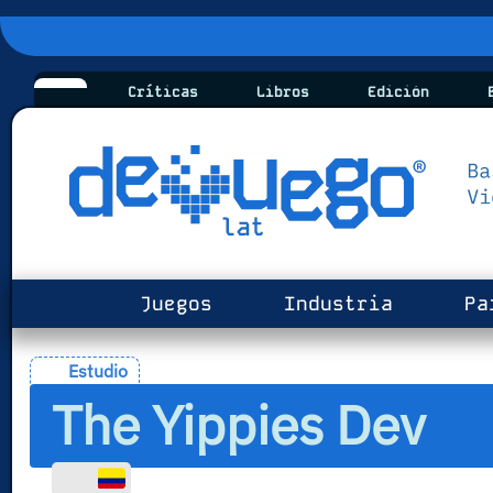
Críticas
Libros
Edición
B
Juegos
Industria
Pa
Estudio
The Yippies Dev