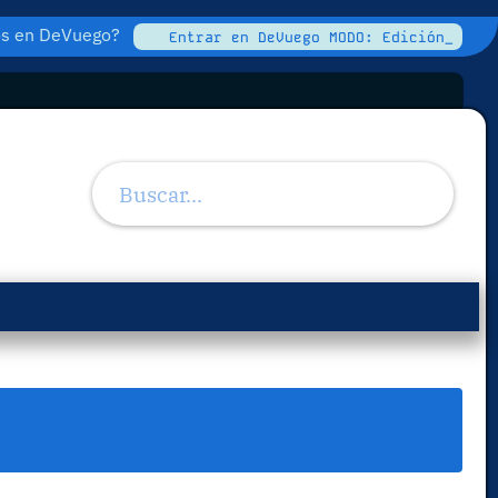
tos en DeVuego?
Entrar en DeVuego MODO: Edición_