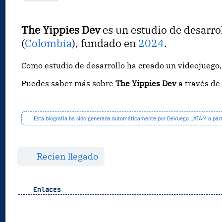
The Yippies Dev
es un estudio de desarro
(
Colombia
), fundado en
2024
.
Como estudio de desarrollo ha creado un videojueg
Puedes saber más sobre
The Yippies Dev
a través d
Esta biografía ha sido generada automáticamente por DeVuego LATAM a partir
Recien llegado
Enlaces