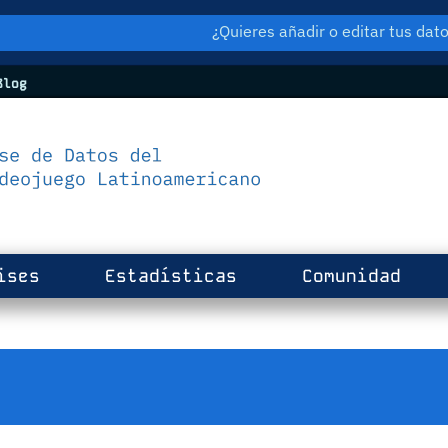
¿Quieres añadir o editar tus da
log
ises
Estadísticas
Comunidad