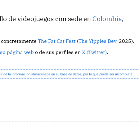
llo de videojuegos con sede en
Colombia
,
o, concretamente
The Fat Cat Fest
(
The Yippies Dev
, 2025).
e
su página web
o de sus perfiles en
X (Twitter)
.
 de la información almacenada en su base de datos, por lo que puede ser incompleta.