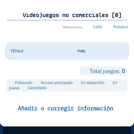
Videojuegos no comerciales [0]
Lista
Mosaico
Mostrar como
TÍTULO
PUBL
Total juegos:
0
Publicado
Acceso anticipado
En desarrollo
En
pausa
Cancelado
Añadir o corregir información