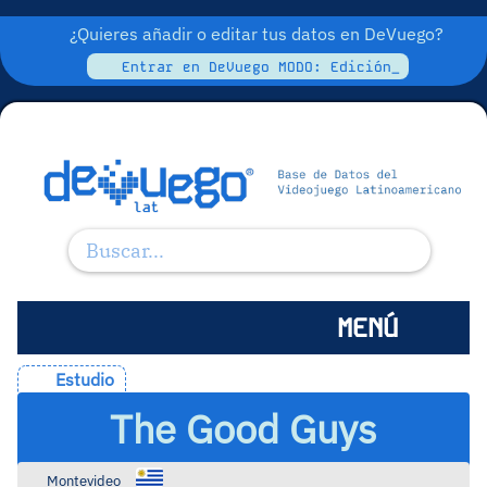
¿Quieres añadir o editar tus datos en DeVuego?
Entrar en DeVuego MODO: Edición_
MENÚ
Estudio
The Good Guys
Montevideo