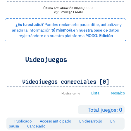
Última actualización
00/00/0000
Por
DeVuego LATAM
¿Es tu estudio?
Puedes reclamarlo para editar, actualizar y
añadir la información
tú mismo/a
en nuestra base de datos
registrándote en nuestra plataforma
MODO: Edición
Videojuegos
Videojuegos comerciales [0]
Lista
Mosaico
Mostrar como
Total juegos:
0
Publicado
Acceso anticipado
En desarrollo
En
pausa
Cancelado