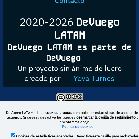
Contacto
2020-2026
DeVuego
LATAM
DeVuego LATAM es parte de
DeVuego
Un proyecto sin ánimo de lucro
creado por
Yova Turnes
Esta obra está bajo una licencia de Creative Commons Reconocimiento-
NoComercial-CompartirIgual 4.0 Internacional
DeVuego LATAM utiliza
cookies propias
para obtener estadísticas de acceso de 
usuarios. Si deseas desactivarlas puedes
desmarcar la casilla de seguimiento
q
encontrarás abajo.
Política de cookies
DeVuego España
DeVuego LATAM
Cookies de estadísticas aceptadas. Desactiva esta casilla para rechazarlas