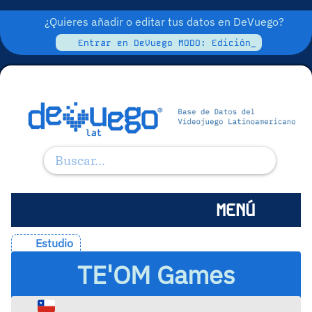
¿Quieres añadir o editar tus datos en DeVuego?
Entrar en DeVuego MODO: Edición_
MENÚ
Estudio
TE'OM Games