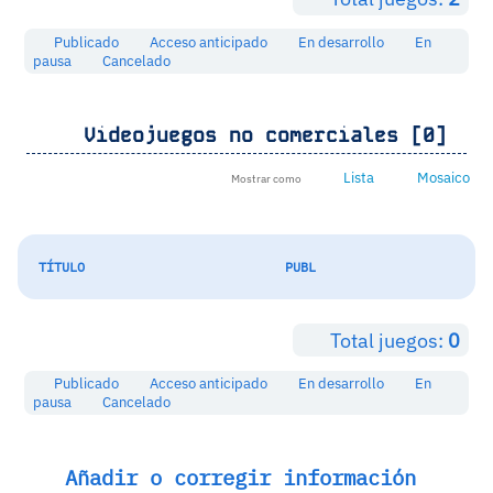
Publicado
Acceso anticipado
En desarrollo
En
pausa
Cancelado
Videojuegos no comerciales [0]
Lista
Mosaico
Mostrar como
TÍTULO
PUBL
Total juegos:
0
Publicado
Acceso anticipado
En desarrollo
En
pausa
Cancelado
Añadir o corregir información