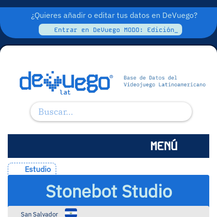
¿Quieres añadir o editar tus datos en DeVuego?
Entrar en DeVuego MODO: Edición_
MENÚ
Estudio
Stonebot Studio
San Salvador