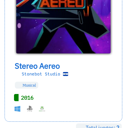
Stereo Aereo
Stonebot Studio
Musical
2016
Total juegos:
2