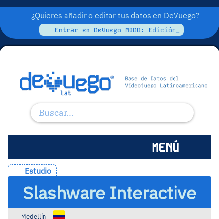
¿Quieres añadir o editar tus datos en DeVuego?
Entrar en DeVuego MODO: Edición_
MENÚ
Estudio
Slashware Interactive
Medellín