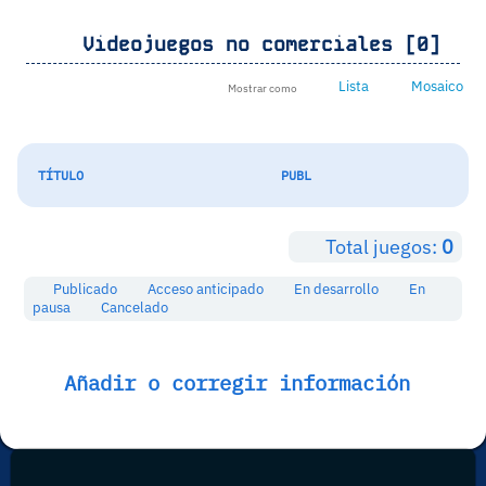
Videojuegos no comerciales [0]
Lista
Mosaico
Mostrar como
TÍTULO
PUBL
Total juegos:
0
Publicado
Acceso anticipado
En desarrollo
En
pausa
Cancelado
Añadir o corregir información