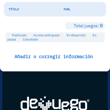
TÍTULO
PUBL
Total juegos:
0
Publicado
Acceso anticipado
En desarrollo
En
pausa
Cancelado
Añadir o corregir información