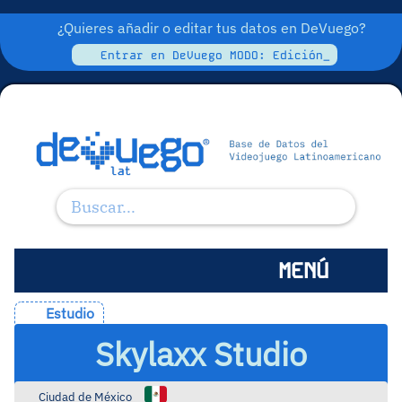
¿Quieres añadir o editar tus datos en DeVuego?
Entrar en DeVuego MODO: Edición_
MENÚ
Estudio
Skylaxx Studio
Ciudad de México