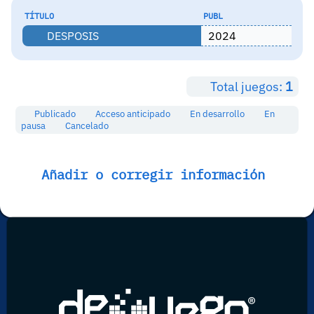
TÍTULO
PUBL
DESPOSIS
2024
Total juegos:
1
Publicado
Acceso anticipado
En desarrollo
En
pausa
Cancelado
Añadir o corregir información