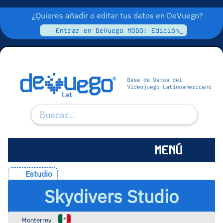
¿Quieres añadir o editar tus datos en DeVuego?
Entrar en DeVuego MODO: Edición_
MENÚ
Estudio
Skydivers Studio
Monterrey