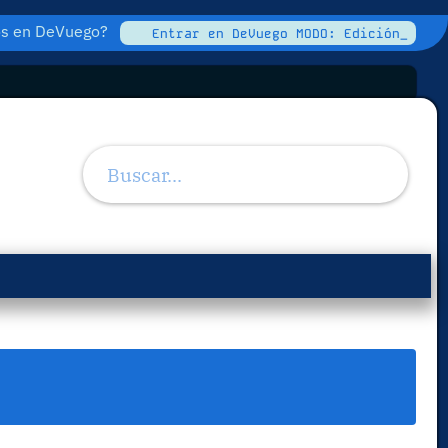
tos en DeVuego?
Entrar en DeVuego MODO: Edición_