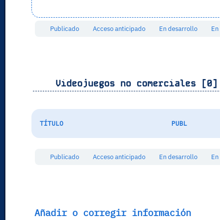
Publicado
Acceso anticipado
En desarrollo
En
Videojuegos no comerciales [0]
TÍTULO
PUBL
Publicado
Acceso anticipado
En desarrollo
En
Añadir o corregir información