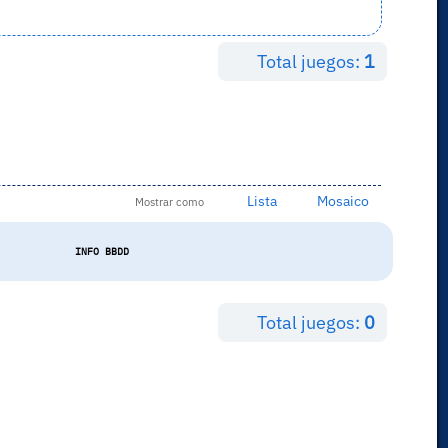
Total juegos:
1
Lista
Mosaico
Mostrar como
INFO BBDD
Total juegos:
0