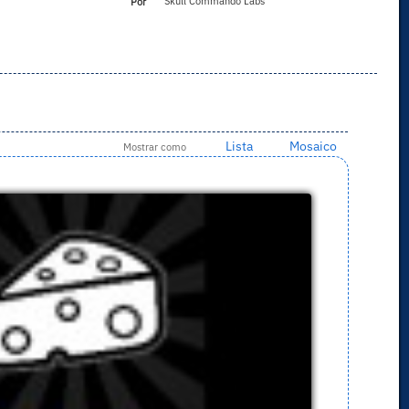
Por
Skull Commando Labs
Lista
Mosaico
Mostrar como