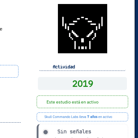
ne
Actividad
2019
Este estudio está en activo
Skull Commando Labs lleva
7 años
en activo
Sin señales