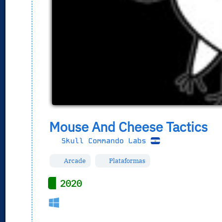
Mouse And Cheese Tactics
Skull Commando Labs
Arcade
Plataformas
2020