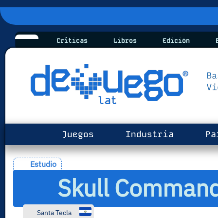
Críticas
Libros
Edición
B
Juegos
Industria
Pa
Estudio
Skull Command
Santa Tecla