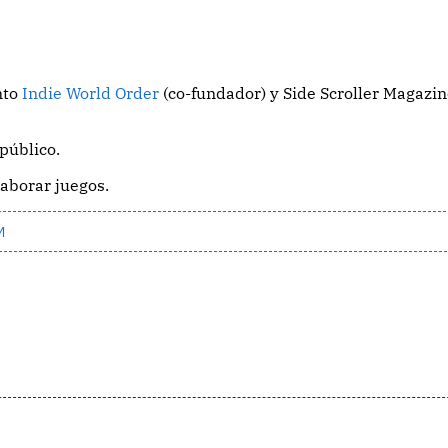
nto
Indie World Order
(co-fundador) y Side Scroller Magazi
 público.
laborar juegos.
AM