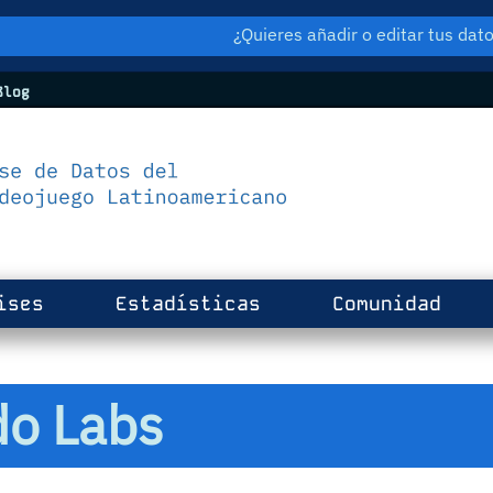
¿Quieres añadir o editar tus da
log
ises
Estadísticas
Comunidad
o Labs