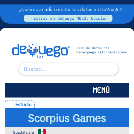
¿Quieres añadir o editar tus datos en DeVuego?
Entrar en DeVuego MODO: Edición_
MENÚ
Estudio
Scorpius Games
Guadalajara