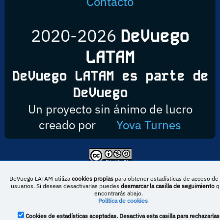
Contacto
2020-2026
DeVuego
LATAM
DeVuego LATAM es parte de
DeVuego
Un proyecto sin ánimo de lucro
creado por
Yova Turnes
Esta obra está bajo una licencia de Creative Commons Reconocimiento-
NoComercial-CompartirIgual 4.0 Internacional
DeVuego LATAM utiliza
cookies propias
para obtener estadísticas de acceso de 
usuarios. Si deseas desactivarlas puedes
desmarcar la casilla de seguimiento
q
encontrarás abajo.
Política de cookies
DeVuego España
DeVuego LATAM
Cookies de estadísticas aceptadas. Desactiva esta casilla para rechazarlas