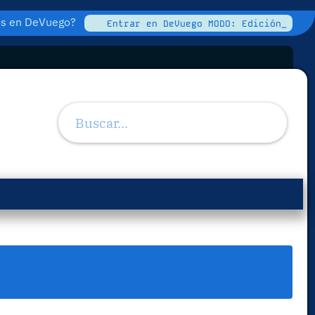
tos en DeVuego?
Entrar en DeVuego MODO: Edición_