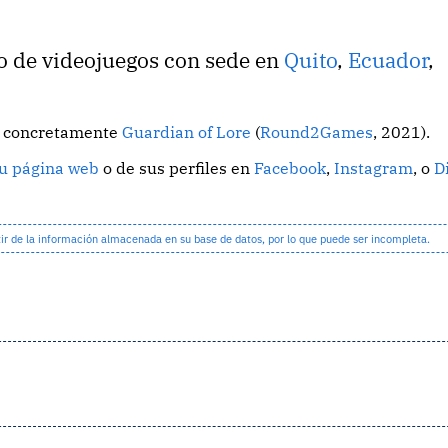
lo de videojuegos con sede en
Quito
,
Ecuador
,
o, concretamente
Guardian of Lore
(
Round2Games
, 2021).
u página web
o de sus perfiles en
Facebook
,
Instagram
, o
D
 de la información almacenada en su base de datos, por lo que puede ser incompleta.