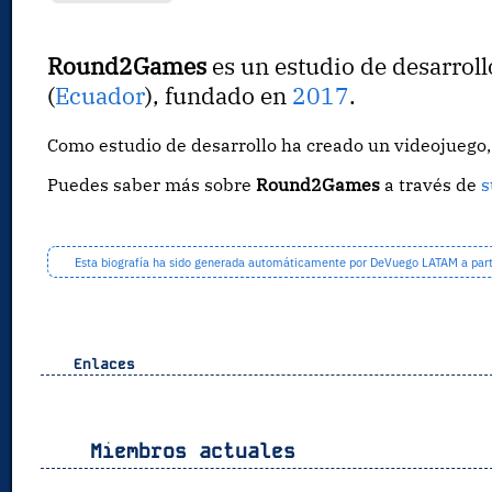
Round2Games
es un estudio de desarrol
(
Ecuador
), fundado en
2017
.
Como estudio de desarrollo ha creado un videojueg
Puedes saber más sobre
Round2Games
a través de
s
Esta biografía ha sido generada automáticamente por DeVuego LATAM a partir
Enlaces
Miembros actuales