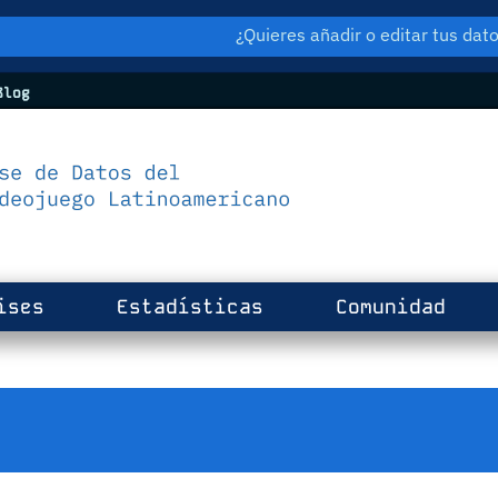
¿Quieres añadir o editar tus da
log
ises
Estadísticas
Comunidad