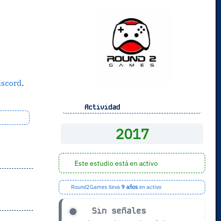
iscord
.
Actividad
2017
Este estudio está en activo
Round2Games lleva
9 años
en activo
Sin señales