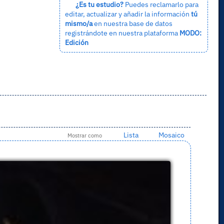
¿Es tu estudio?
Puedes reclamarlo para
editar, actualizar y añadir la información
tú
mismo/a
en nuestra base de datos
registrándote en nuestra plataforma
MODO:
Edición
Lista
Mosaico
Mostrar como