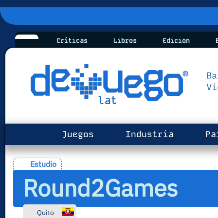
Críticas
Libros
Edición
B
Juegos
Industria
Pa
Estudio
Round2Games
Quito