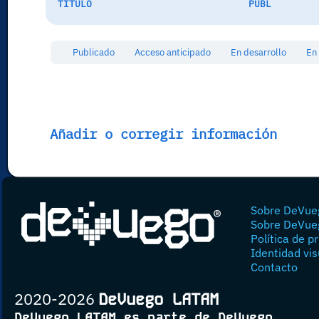
TÍTULO
PUBL
Publicado
Acceso anticipado
En desarrollo
En
Añadir o corregir información
Sobre DeVue
Sobre DeVue
Política de p
Identidad vis
Contacto
2020-2026
DeVuego LATAM
DeVuego LATAM es parte de DeVuego