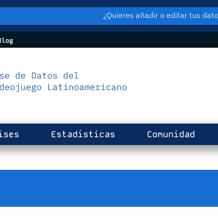
¿Quieres añadir o editar tus da
log
ises
Estadísticas
Comunidad