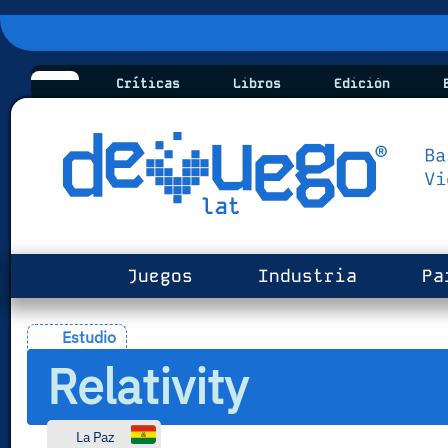
Críticas
Libros
Edición
B
Juegos
Industria
Pa
Estudio
Relativity
La Paz