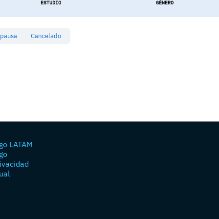
ESTUDIO
GÉNERO
 pausa
Cancelado
go LATAM
go
rivacidad
ual