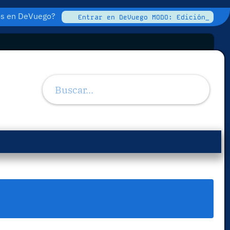
tos en DeVuego?
Entrar en DeVuego MODO: Edición_