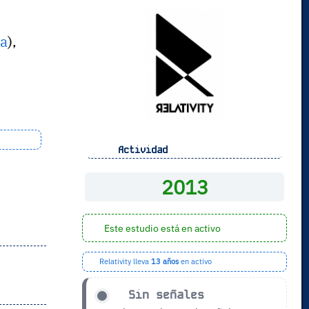
ia
),
Actividad
2013
Este estudio está en activo
Relativity lleva
13 años
en activo
Sin señales