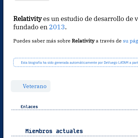
Relativity
es un estudio de desarrollo de 
fundado en
2013
.
Puedes saber más sobre
Relativity
a través de
su pá
Esta biografía ha sido generada automáticamente por DeVuego LATAM a partir
Veterano
Enlaces
Miembros actuales