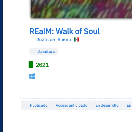
REalM: Walk of Soul
Quantum Sheep
Aventura
2021
Publicado
Acceso anticipado
En desarrollo
En