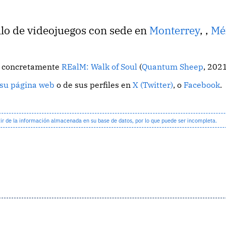
llo de videojuegos con sede en
Monterrey
,
,
Mé
o, concretamente
REalM: Walk of Soul
(
Quantum Sheep
, 2021
su página web
o de sus perfiles en
X (Twitter)
, o
Facebook
.
 de la información almacenada en su base de datos, por lo que puede ser incompleta.