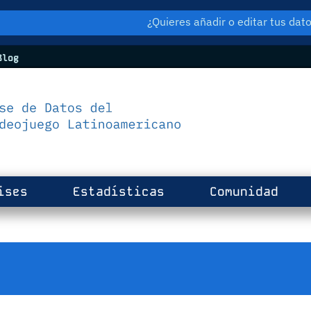
¿Quieres añadir o editar tus da
log
ises
Estadísticas
Comunidad