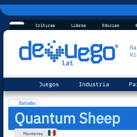
Críticas
Libros
Edición
B
Juegos
Industria
Pa
Estudio
Quantum Sheep
Monterrey