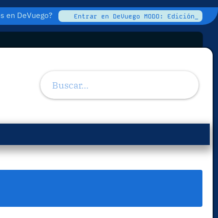
tos en DeVuego?
Entrar en DeVuego MODO: Edición_