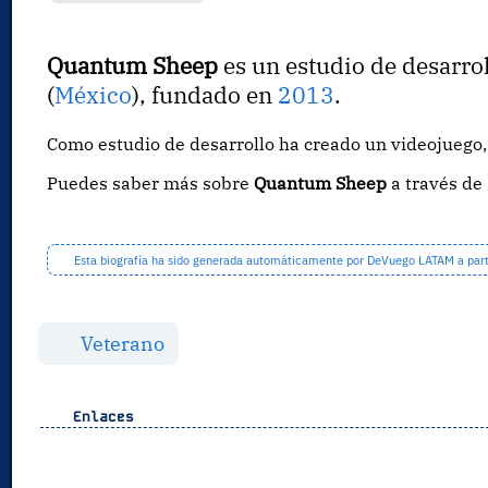
Quantum Sheep
es un estudio de desarro
(
México
), fundado en
2013
.
Como estudio de desarrollo ha creado un videojueg
Puedes saber más sobre
Quantum Sheep
a través de
Esta biografía ha sido generada automáticamente por DeVuego LATAM a partir
Veterano
Enlaces