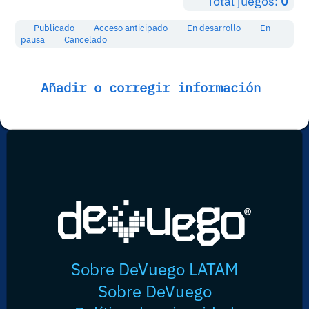
Total juegos:
0
Publicado
Acceso anticipado
En desarrollo
En
pausa
Cancelado
Añadir o corregir información
Sobre DeVuego LATAM
Sobre DeVuego