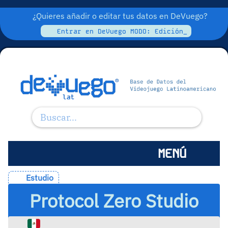
¿Quieres añadir o editar tus datos en DeVuego?
Entrar en DeVuego MODO: Edición_
MENÚ
Estudio
Protocol Zero Studio