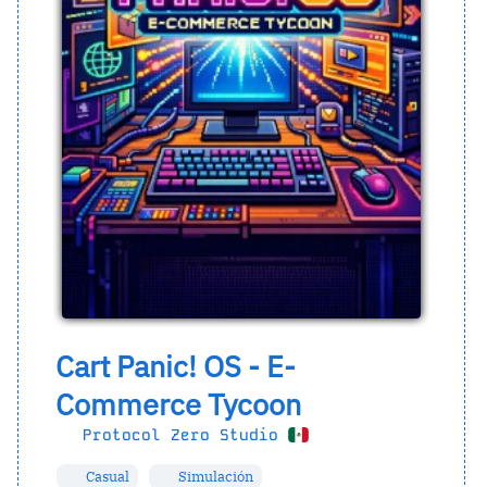
Cart Panic! OS - E-
Commerce Tycoon
Protocol Zero Studio
Casual
Simulación