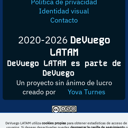
Política de privacidad
Identidad visual
Contacto
2020-2026
DeVuego
LATAM
DeVuego LATAM es parte de
DeVuego
Un proyecto sin ánimo de lucro
creado por
Yova Turnes
Esta obra está bajo una licencia de Creative Commons Reconocimiento-
NoComercial-CompartirIgual 4.0 Internacional
DeVuego LATAM utiliza
cookies propias
para obtener estadísticas de acceso de 
usuarios. Si deseas desactivarlas puedes
desmarcar la casilla de seguimiento
q