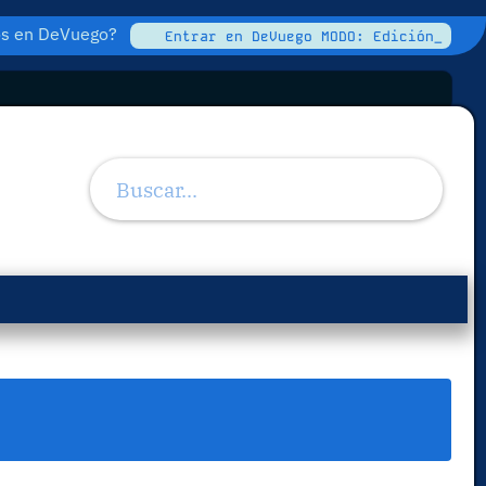
tos en DeVuego?
Entrar en DeVuego MODO: Edición_