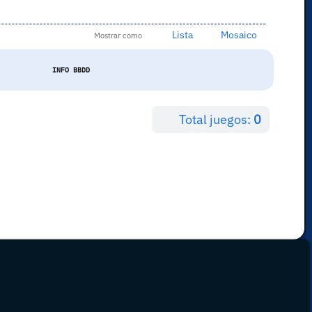
Lista
Mosaico
Mostrar como
INFO BBDD
Total juegos:
0