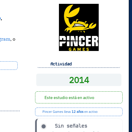
o
,
agram
, o
Actividad
2014
Este estudio está en activo
Pincer Games lleva
12 años
en activo
Sin señales