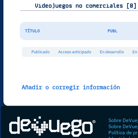
Videojuegos no comerciales [0]
TÍTULO
PUBL
Publicado
Acceso anticipado
En desarrollo
En
Añadir o corregir información
Sobre DeVue
Sobre DeVue
Política de p