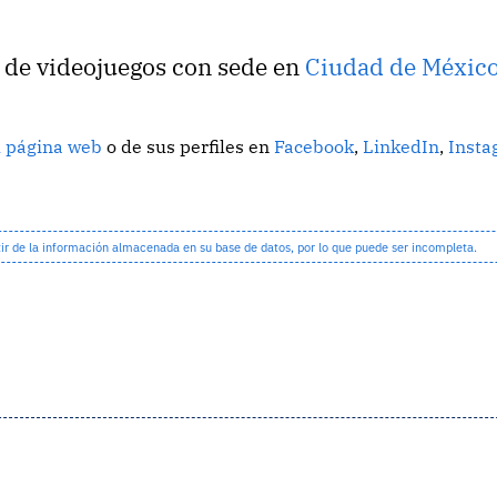
o de videojuegos con sede en
Ciudad de Méxic
u página web
o de sus perfiles en
Facebook
,
LinkedIn
,
Inst
 de la información almacenada en su base de datos, por lo que puede ser incompleta.