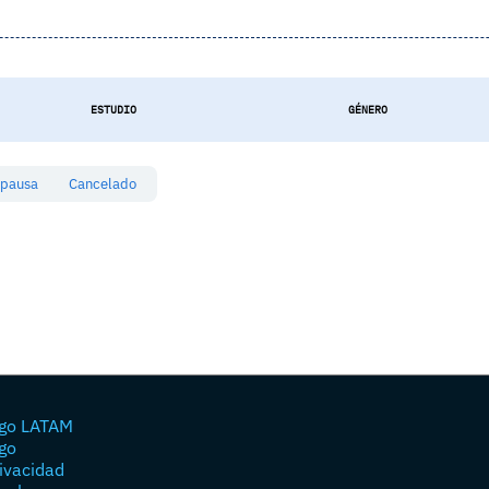
ESTUDIO
GÉNERO
 pausa
Cancelado
go LATAM
go
rivacidad