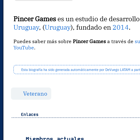
Pincer Games
es un estudio de desarroll
Uruguay
, (
Uruguay
), fundado en
2014
.
Puedes saber más sobre
Pincer Games
a través de
s
YouTube
.
Esta biografía ha sido generada automáticamente por DeVuego LATAM a partir
Veterano
Enlaces
Miembros actuales