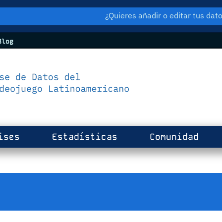
¿Quieres añadir o editar tus da
log
ises
Estadísticas
Comunidad