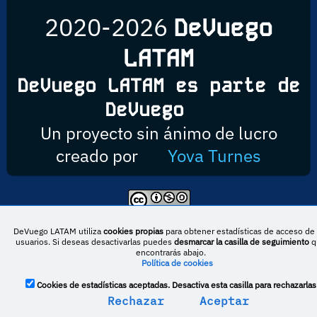
2020-2026
DeVuego
LATAM
DeVuego LATAM es parte de
DeVuego
Un proyecto sin ánimo de lucro
creado por
Yova Turnes
Esta obra está bajo una licencia de Creative Commons Reconocimiento-
NoComercial-CompartirIgual 4.0 Internacional
DeVuego LATAM utiliza
cookies propias
para obtener estadísticas de acceso de 
usuarios. Si deseas desactivarlas puedes
desmarcar la casilla de seguimiento
q
encontrarás abajo.
Política de cookies
DeVuego España
DeVuego LATAM
Cookies de estadísticas aceptadas. Desactiva esta casilla para rechazarlas
DeVuego Portugal
Rechazar
Aceptar