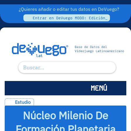
¿Quieres añadir o editar tus datos en DeVuego?
Entrar en DeVuego MODO: Edición_
MENÚ
Estudio
Núcleo Milenio De
Formación Planetaria