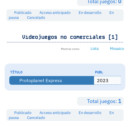
Total juegos:
0
Publicado
Acceso anticipado
En desarrollo
En
pausa
Cancelado
Videojuegos no comerciales [1]
Lista
Mosaico
Mostrar como
TÍTULO
PUBL
Protoplanet Express
2023
Total juegos:
1
Publicado
Acceso anticipado
En desarrollo
En
pausa
Cancelado