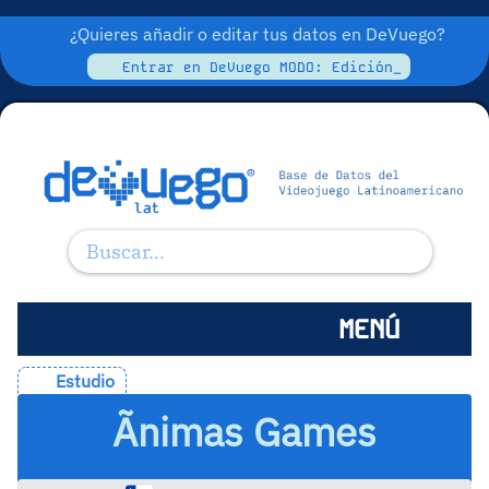
¿Quieres añadir o editar tus datos en DeVuego?
Entrar en DeVuego MODO: Edición_
MENÚ
Estudio
Ãnimas Games