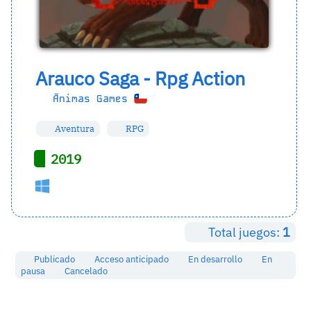
Arauco Saga - Rpg Action
Ãnimas Games
Aventura
RPG
2019
Total juegos:
1
Publicado
Acceso anticipado
En desarrollo
En
pausa
Cancelado