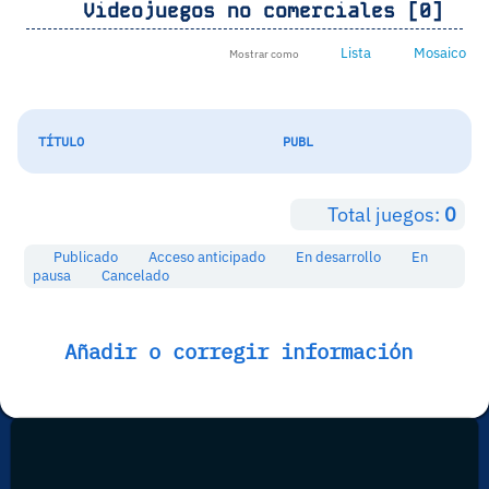
Videojuegos no comerciales [0]
Lista
Mosaico
Mostrar como
TÍTULO
PUBL
Total juegos:
0
Publicado
Acceso anticipado
En desarrollo
En
pausa
Cancelado
Añadir o corregir información