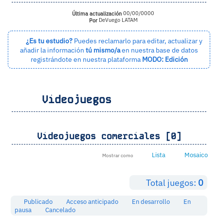
Última actualización
00/00/0000
Por
DeVuego LATAM
¿Es tu estudio?
Puedes reclamarlo para editar, actualizar y
añadir la información
tú mismo/a
en nuestra base de datos
registrándote en nuestra plataforma
MODO: Edición
Videojuegos
Videojuegos comerciales [0]
Lista
Mosaico
Mostrar como
Total juegos:
0
Publicado
Acceso anticipado
En desarrollo
En
pausa
Cancelado