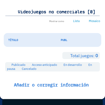
Videojuegos no comerciales [0]
Lista
Mosaico
Mostrar como
TÍTULO
PUBL
Total juegos:
0
Publicado
Acceso anticipado
En desarrollo
En
pausa
Cancelado
Añadir o corregir información