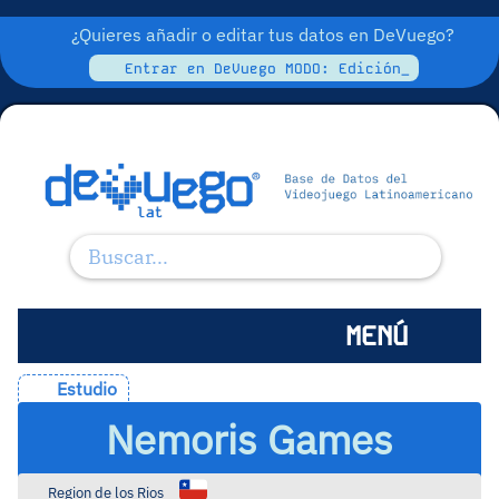
¿Quieres añadir o editar tus datos en DeVuego?
Entrar en DeVuego MODO: Edición_
MENÚ
Estudio
Nemoris Games
Region de los Rios