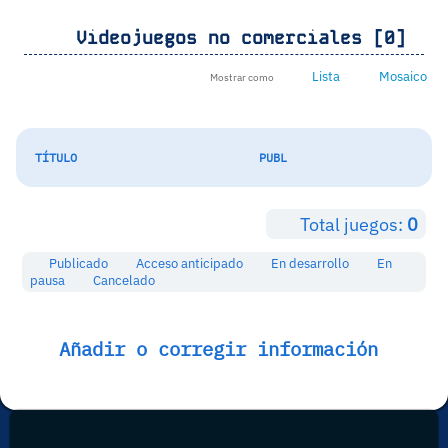
Videojuegos no comerciales [0]
Lista
Mosaico
Mostrar como
TÍTULO
PUBL
Total juegos:
0
Publicado
Acceso anticipado
En desarrollo
En
pausa
Cancelado
Añadir o corregir información