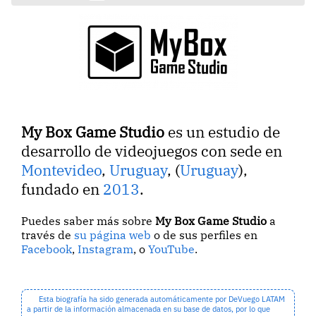
My Box Game Studio
es un estudio de
desarrollo de videojuegos con sede en
Montevideo
,
Uruguay
, (
Uruguay
),
fundado en
2013
.
Puedes saber más sobre
My Box Game Studio
a
través de
su página web
o de sus perfiles en
Facebook
,
Instagram
, o
YouTube
.
Esta biografía ha sido generada automáticamente por DeVuego LATAM
a partir de la información almacenada en su base de datos, por lo que