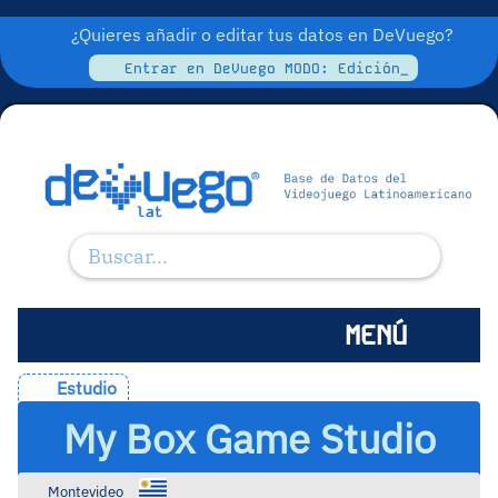
¿Quieres añadir o editar tus datos en DeVuego?
Entrar en DeVuego MODO: Edición_
MENÚ
Estudio
My Box Game Studio
Montevideo