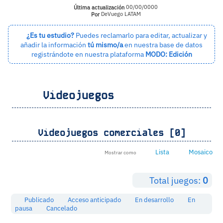
Última actualización
00/00/0000
Por
DeVuego LATAM
¿Es tu estudio?
Puedes reclamarlo para editar, actualizar y
añadir la información
tú mismo/a
en nuestra base de datos
registrándote en nuestra plataforma
MODO: Edición
Videojuegos
Videojuegos comerciales [0]
Lista
Mosaico
Mostrar como
Total juegos:
0
Publicado
Acceso anticipado
En desarrollo
En
pausa
Cancelado