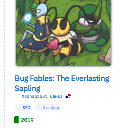
Bug Fables: The Everlasting
Sapling
Moonsprout Games
RPG
Aventura
2019