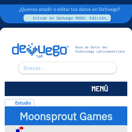
¿Quieres añadir o editar tus datos en DeVuego?
Entrar en DeVuego MODO: Edición_
MENÚ
Estudio
Moonsprout Games