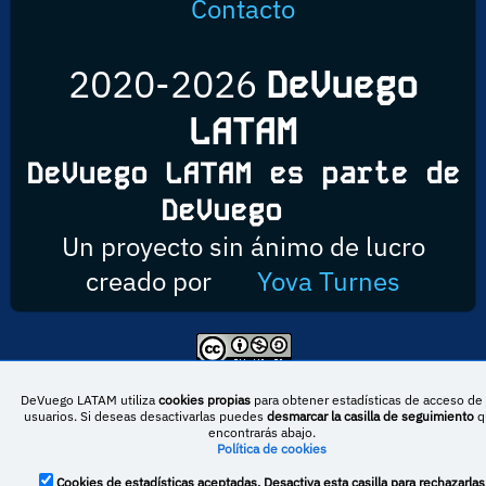
Contacto
2020-2026
DeVuego
LATAM
DeVuego LATAM es parte de
DeVuego
Un proyecto sin ánimo de lucro
creado por
Yova Turnes
Esta obra está bajo una licencia de Creative Commons Reconocimiento-
NoComercial-CompartirIgual 4.0 Internacional
DeVuego LATAM utiliza
cookies propias
para obtener estadísticas de acceso de 
usuarios. Si deseas desactivarlas puedes
desmarcar la casilla de seguimiento
q
encontrarás abajo.
Política de cookies
DeVuego España
DeVuego LATAM
Cookies de estadísticas aceptadas. Desactiva esta casilla para rechazarlas