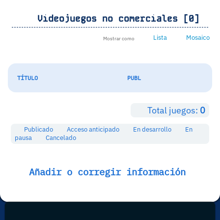
Videojuegos no comerciales [0]
Lista
Mosaico
Mostrar como
TÍTULO
PUBL
Total juegos:
0
Publicado
Acceso anticipado
En desarrollo
En
pausa
Cancelado
Añadir o corregir información