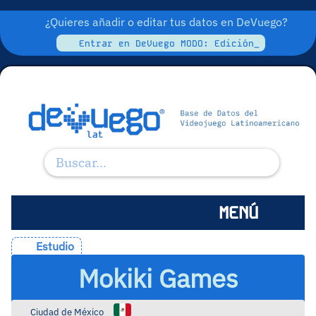
¿Quieres añadir o editar tus datos en DeVuego?
Entrar en DeVuego MODO: Edición_
MENÚ
Estudio
Mokiki Games
Ciudad de México