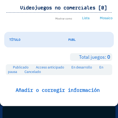
Videojuegos no comerciales [0]
Lista
Mosaico
Mostrar como
TÍTULO
PUBL
Total juegos:
0
Publicado
Acceso anticipado
En desarrollo
En
pausa
Cancelado
Añadir o corregir información