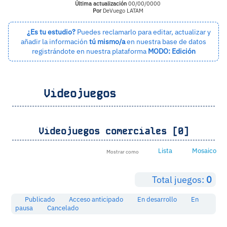
Última actualización
00/00/0000
Por
DeVuego LATAM
¿Es tu estudio?
Puedes reclamarlo para editar, actualizar y
añadir la información
tú mismo/a
en nuestra base de datos
registrándote en nuestra plataforma
MODO: Edición
Videojuegos
Videojuegos comerciales [0]
Lista
Mosaico
Mostrar como
Total juegos:
0
Publicado
Acceso anticipado
En desarrollo
En
pausa
Cancelado