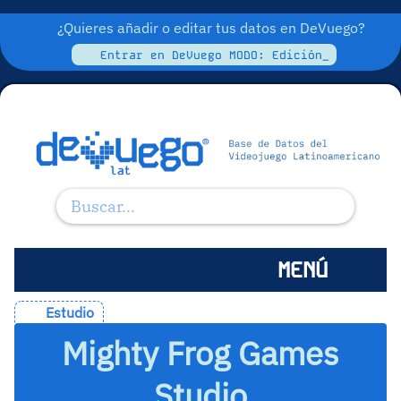
¿Quieres añadir o editar tus datos en DeVuego?
Entrar en DeVuego MODO: Edición_
MENÚ
Estudio
Mighty Frog Games
Studio