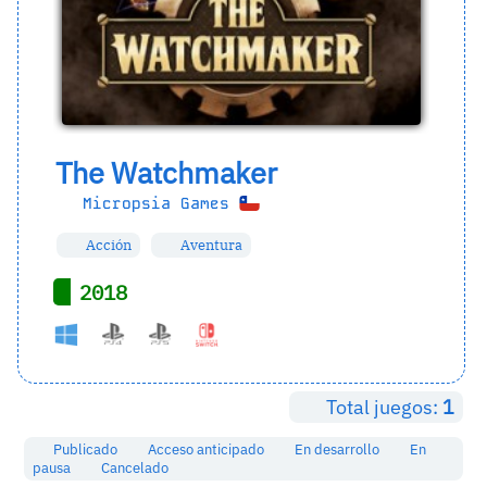
The Watchmaker
Micropsia Games
Acción
Aventura
2018
Total juegos:
1
Publicado
Acceso anticipado
En desarrollo
En
pausa
Cancelado