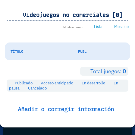
Videojuegos no comerciales [0]
Lista
Mosaico
Mostrar como
TÍTULO
PUBL
Total juegos:
0
Publicado
Acceso anticipado
En desarrollo
En
pausa
Cancelado
Añadir o corregir información