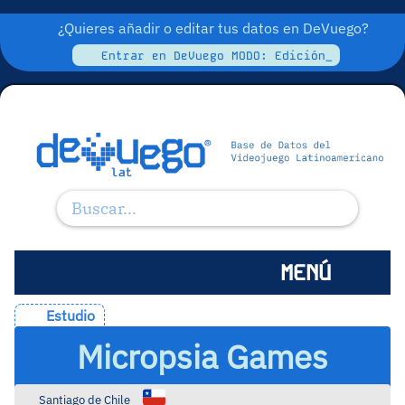
¿Quieres añadir o editar tus datos en DeVuego?
Entrar en DeVuego MODO: Edición_
MENÚ
Estudio
Micropsia Games
Santiago de Chile