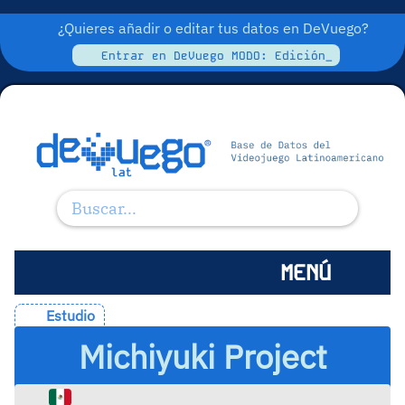
¿Quieres añadir o editar tus datos en DeVuego?
Entrar en DeVuego MODO: Edición_
MENÚ
Estudio
Michiyuki Project