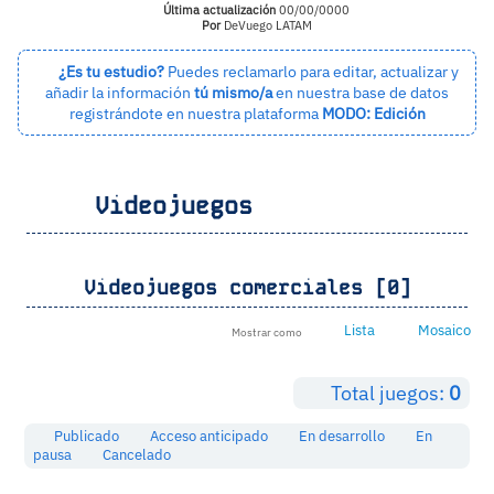
Última actualización
00/00/0000
Por
DeVuego LATAM
¿Es tu estudio?
Puedes reclamarlo para editar, actualizar y
añadir la información
tú mismo/a
en nuestra base de datos
registrándote en nuestra plataforma
MODO: Edición
Videojuegos
Videojuegos comerciales [0]
Lista
Mosaico
Mostrar como
Total juegos:
0
Publicado
Acceso anticipado
En desarrollo
En
pausa
Cancelado