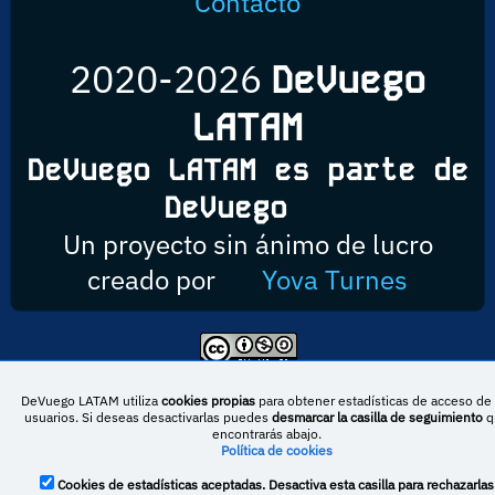
Contacto
2020-2026
DeVuego
LATAM
DeVuego LATAM es parte de
DeVuego
Un proyecto sin ánimo de lucro
creado por
Yova Turnes
Esta obra está bajo una licencia de Creative Commons Reconocimiento-
NoComercial-CompartirIgual 4.0 Internacional
DeVuego LATAM utiliza
cookies propias
para obtener estadísticas de acceso de 
usuarios. Si deseas desactivarlas puedes
desmarcar la casilla de seguimiento
q
encontrarás abajo.
Política de cookies
DeVuego España
DeVuego LATAM
Cookies de estadísticas aceptadas. Desactiva esta casilla para rechazarlas