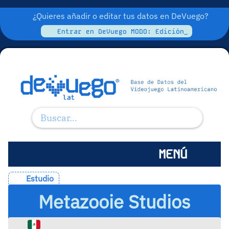
¿Quieres añadir o editar tus datos en DeVuego?
Entrar en DeVuego MODO: Edición_
MENÚ
Estudio
Metazooie Studios