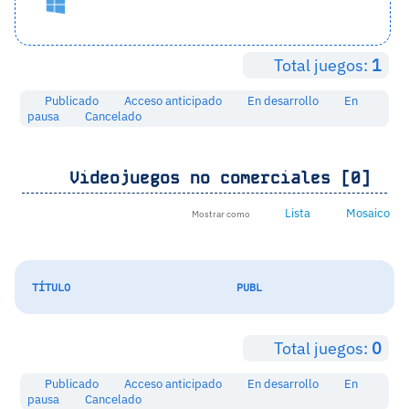
Total juegos:
1
Publicado
Acceso anticipado
En desarrollo
En
pausa
Cancelado
Videojuegos no comerciales [0]
Lista
Mosaico
Mostrar como
TÍTULO
PUBL
Total juegos:
0
Publicado
Acceso anticipado
En desarrollo
En
pausa
Cancelado