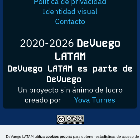
Política de privacidad
Identidad visual
Contacto
2020-2026
DeVuego
LATAM
DeVuego LATAM es parte de
DeVuego
Un proyecto sin ánimo de lucro
creado por
Yova Turnes
Esta obra está bajo una licencia de Creative Commons Reconocimiento-
NoComercial-CompartirIgual 4.0 Internacional
DeVuego LATAM utiliza
cookies propias
para obtener estadísticas de acceso de 