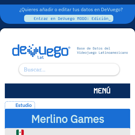
¿Quieres añadir o editar tus datos en DeVuego?
Entrar en DeVuego MODO: Edición_
MENÚ
Estudio
Merlino Games