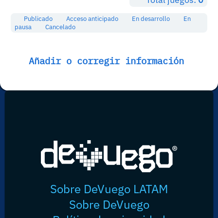
Publicado
Acceso anticipado
En desarrollo
En
pausa
Cancelado
Añadir o corregir información
Sobre DeVuego LATAM
Sobre DeVuego