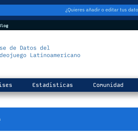
¿Quieres añadir o editar tus da
log
ises
Estadísticas
Comunidad
e