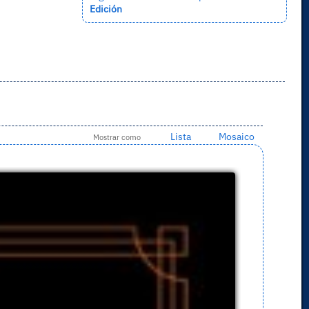
Edición
Lista
Mosaico
Mostrar como