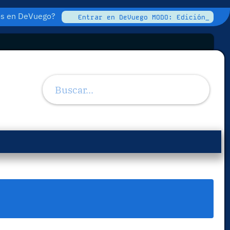
tos en DeVuego?
Entrar en DeVuego MODO: Edición_