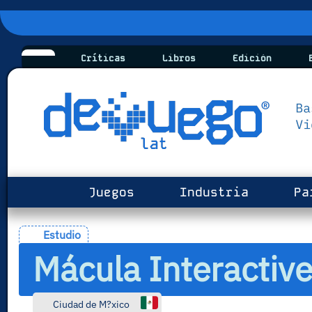
Críticas
Libros
Edición
B
Juegos
Industria
Pa
Estudio
Mácula Interactiv
Ciudad de M?xico