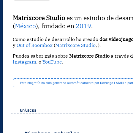
Matrixcore Studio
es un estudio de desar
(
México
), fundado en
2019
.
Como estudio de desarrollo ha creado
dos videojueg
y
Out of Boombox
(
Matrixcore Studio
, ).
Puedes saber más sobre
Matrixcore Studio
a través 
Instagram
, o
YouTube
.
Esta biografía ha sido generada automáticamente por DeVuego LATAM a partir
Enlaces