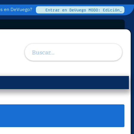
tos en DeVuego?
Entrar en DeVuego MODO: Edición_