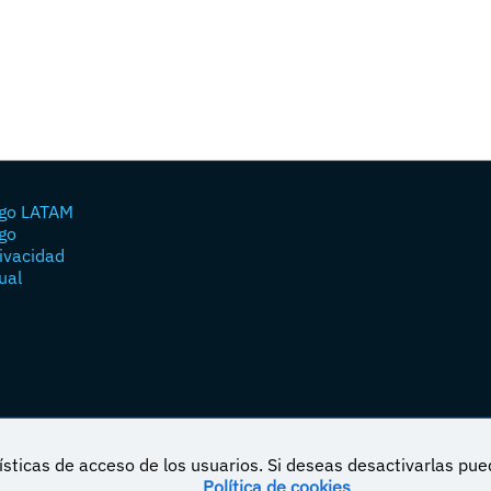
go LATAM
go
rivacidad
ual
sticas de acceso de los usuarios. Si deseas desactivarlas pu
Política de cookies