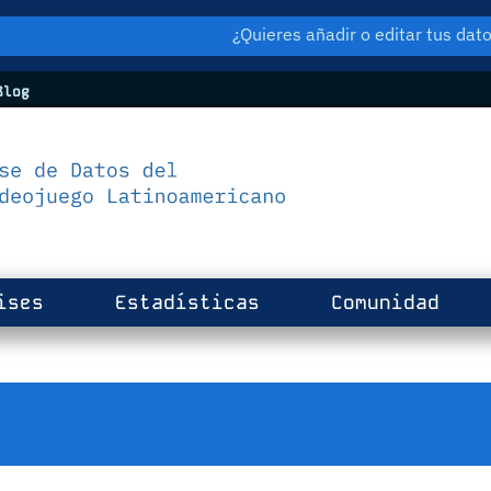
¿Quieres añadir o editar tus da
log
ises
Estadísticas
Comunidad