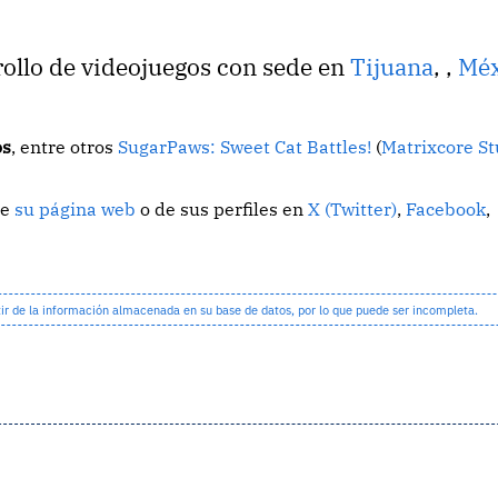
rollo de videojuegos con sede en
Tijuana
,
,
Méx
os
, entre otros
SugarPaws: Sweet Cat Battles!
(
Matrixcore St
de
su página web
o de sus perfiles en
X (Twitter)
,
Facebook
,
 de la información almacenada en su base de datos, por lo que puede ser incompleta.