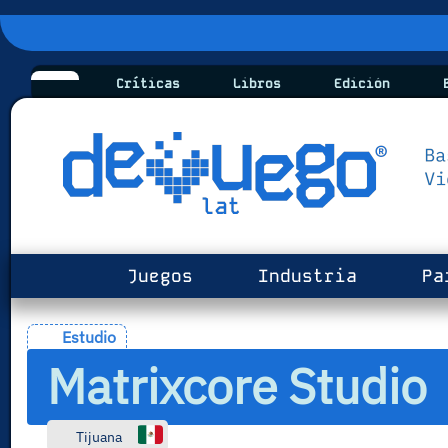
Críticas
Libros
Edición
B
Juegos
Industria
Pa
Estudio
Matrixcore Studio
Tijuana