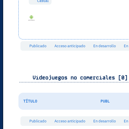
Casual
Publicado
Acceso anticipado
En desarrollo
En
Videojuegos no comerciales [0]
TÍTULO
PUBL
Publicado
Acceso anticipado
En desarrollo
En