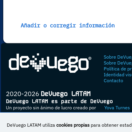
Añadir o corregir información
Sobre DeVue
Sobre DeVue
Política de p
Identidad vis
Contacto
2020-2026
DeVuego LATAM
DeVuego LATAM es parte de DeVuego
Un proyecto sin ánimo de lucro creado por
Yova Turnes
DeVuego LATAM utiliza
cookies propias
para obtener estadí