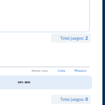
Total juegos:
2
Lista
Mosaico
Mostrar como
INFO BBDD
Total juegos:
0