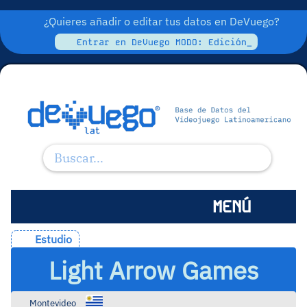
¿Quieres añadir o editar tus datos en DeVuego?
Entrar en DeVuego MODO: Edición_
MENÚ
Estudio
Light Arrow Games
Montevideo