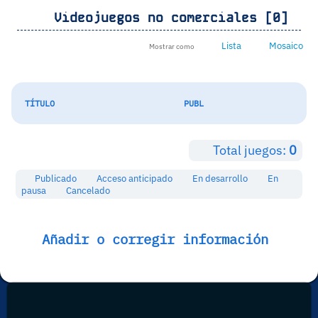
Videojuegos no comerciales [0]
Lista
Mosaico
Mostrar como
TÍTULO
PUBL
Total juegos:
0
Publicado
Acceso anticipado
En desarrollo
En
pausa
Cancelado
Añadir o corregir información