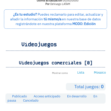
Última actualización
00/00/0000
Por
DeVuego LATAM
¿Es tu estudio?
Puedes reclamarlo para editar, actualizar y
añadir la información
tú mismo/a
en nuestra base de datos
registrándote en nuestra plataforma
MODO: Edición
Videojuegos
Videojuegos comerciales [0]
Lista
Mosaico
Mostrar como
Total juegos:
0
Publicado
Acceso anticipado
En desarrollo
En
pausa
Cancelado