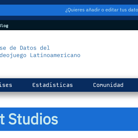
¿Quieres añadir o editar tus da
log
ises
Estadísticas
Comunidad
 Studios