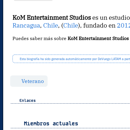
KoM Entertainment Studios
es un estudio
Rancagua
,
Chile
, (
Chile
), fundado en
201
Puedes saber más sobre
KoM Entertainment Studios
Esta biografía ha sido generada automáticamente por DeVuego LATAM a partir
Veterano
Enlaces
Miembros actuales