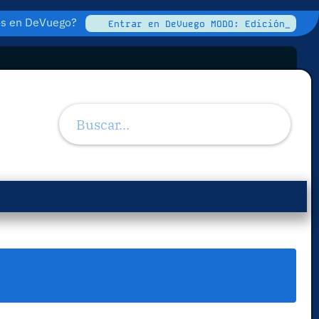
tos en DeVuego?
Entrar en DeVuego MODO: Edición_