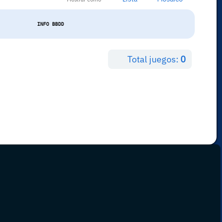
INFO BBDD
Total juegos:
0