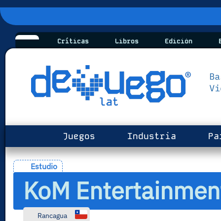
Críticas
Libros
Edición
B
Juegos
Industria
Pa
Estudio
KoM Entertainment
Rancagua