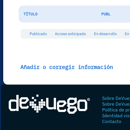
TÍTULO
PUBL
Publicado
Acceso anticipado
En desarrollo
En
Añadir o corregir información
Sobre DeVue
Sobre DeVue
Política de p
Identidad vis
Contacto