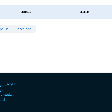
ESTUDIO
GÉNERO
 pausa
Cancelado
go LATAM
go
rivacidad
ual