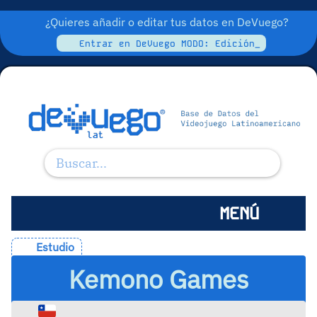
¿Quieres añadir o editar tus datos en DeVuego?
Entrar en DeVuego MODO: Edición_
MENÚ
Estudio
Kemono Games