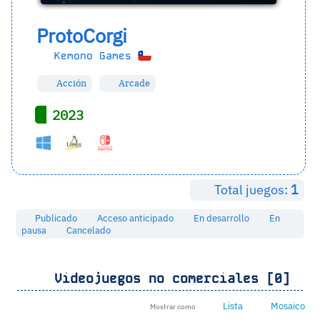
ProtoCorgi
Kemono Games
Acción
Arcade
2023
Total juegos:
1
Publicado
Acceso anticipado
En desarrollo
En
pausa
Cancelado
Videojuegos no comerciales [0]
Lista
Mosaico
Mostrar como