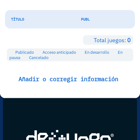
TÍTULO
PUBL
Total juegos:
0
Publicado
Acceso anticipado
En desarrollo
En
pausa
Cancelado
Añadir o corregir información