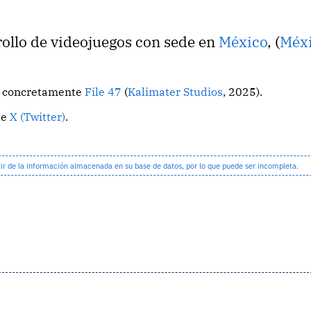
rollo de videojuegos con sede en
México
, (
Méx
o, concretamente
File 47
(
Kalimater Studios
, 2025).
de
X (Twitter)
.
 de la información almacenada en su base de datos, por lo que puede ser incompleta.