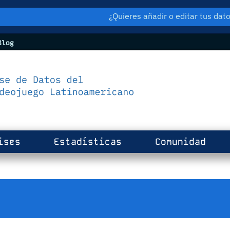
¿Quieres añadir o editar tus da
log
ises
Estadísticas
Comunidad