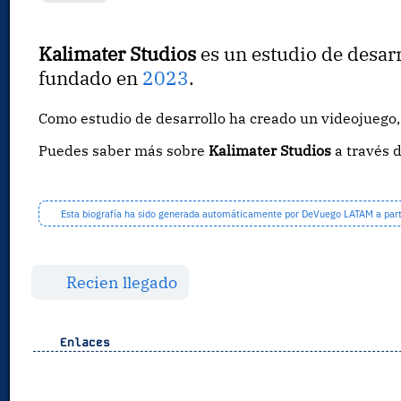
Kalimater Studios
es un estudio de desar
fundado en
2023
.
Como estudio de desarrollo ha creado un videojueg
Puedes saber más sobre
Kalimater Studios
a través 
Esta biografía ha sido generada automáticamente por DeVuego LATAM a partir
Recien llegado
Enlaces