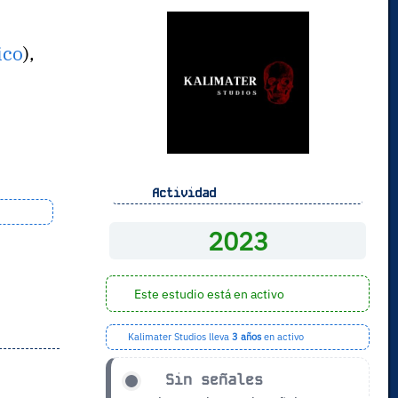
ico
),
Actividad
2023
Este estudio está en activo
Kalimater Studios lleva
3 años
en activo
Sin señales